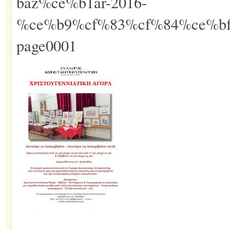
baz%ce%b1ar-2016-
%ce%b9%cf%83%cf%84%ce%b
page0001