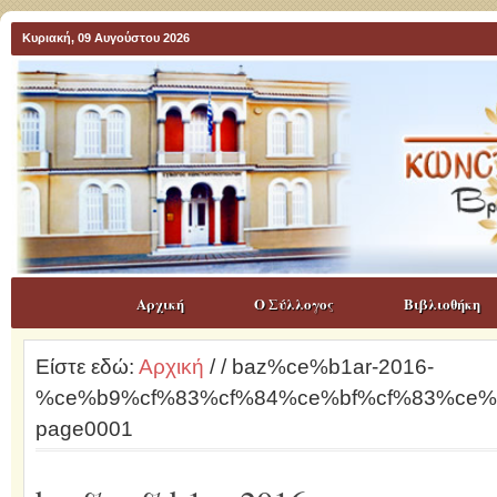
Κυριακή, 09 Αυγούστου 2026
Αρχική
Ο Σύλλογος
Βιβλιοθήκη
Είστε εδώ:
Αρχική
/
/ baz%ce%b1ar-2016-
%ce%b9%cf%83%cf%84%ce%bf%cf%83%ce
page0001