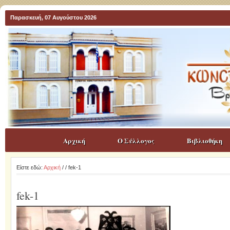
Παρασκευή, 07 Αυγούστου 2026
Αρχική
Ο Σύλλογος
Βιβλιοθήκη
Είστε εδώ:
Αρχική
/
/ fek-1
fek-1