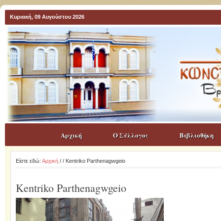
Κυριακή, 09 Αυγούστου 2026
Αρχική
Ο Σύλλογος
Βιβλιοθήκη
Είστε εδώ:
Αρχική
/
/ Kentriko Parthenagwgeio
Kentriko Parthenagwgeio