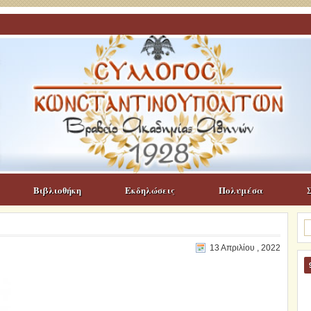
Βιβλιοθήκη
Εκδηλώσεις
Πολυμέσα
Α
γι
13 Απριλίου , 2022