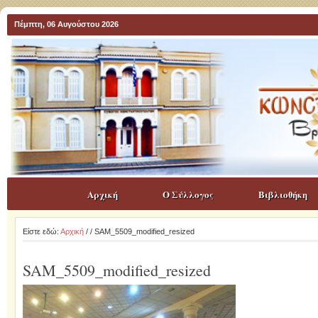
Πέμπτη, 06 Αυγούστου 2026
Αρχική
Ο Σύλλογος
Βιβλιοθήκη
Είστε εδώ:
Αρχική
/
/ SAM_5509_modified_resized
SAM_5509_modified_resized