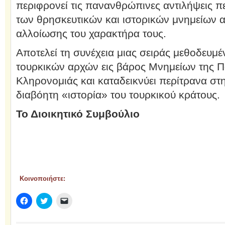
περιφρονεί τις πανανθρώπινες αντιλήψεις π
των θρησκευτικών και ιστορικών μνημείων 
αλλοίωσης του χαρακτήρα τους.
Αποτελεί τη συνέχεια μιας σειράς μεθοδευμ
τουρκικών αρχών εις βάρος Μνημείων της Π
Κληρονομιάς και καταδεικνύει περίτρανα στη
διαβόητη «ιστορία» του τουρκικού κράτους.
Το Διοικητικό Συμβούλιο
Κοινοποιήστε:
Πατήστε
Κλικ
Κλικ
για
για
για
κοινοποίηση
κοινοποίηση
αποστολή
στο
στο
ενός