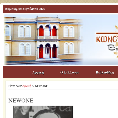
Κυριακή, 09 Αυγούστου 2026
Αρχική
Ο Σύλλογος
Βιβλιοθήκη
Είστε εδώ:
Αρχική
/
/ NEWONE
NEWONE