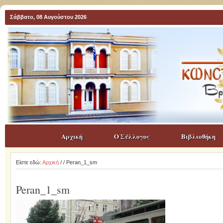
Σάββατο, 08 Αυγούστου 2026
Αρχική
Ο Σύλλογος
Βιβλιοθήκη
Είστε εδώ:
Αρχική
/
/ Peran_1_sm
Peran_1_sm