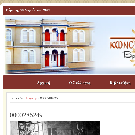
Πέμπτη, 06 Αυγούστου 2026
Αρχική
Ο Σύλλογος
Βιβλιοθήκη
Είστε εδώ:
Αρχική
/
/ 0000286249
0000286249