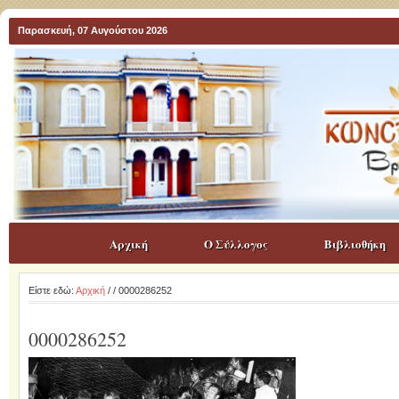
Παρασκευή, 07 Αυγούστου 2026
Αρχική
Ο Σύλλογος
Βιβλιοθήκη
Είστε εδώ:
Αρχική
/
/ 0000286252
0000286252