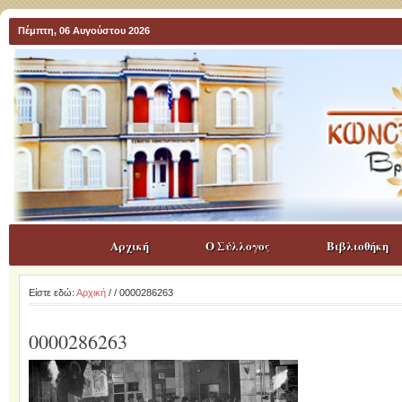
Πέμπτη, 06 Αυγούστου 2026
Αρχική
Ο Σύλλογος
Βιβλιοθήκη
Είστε εδώ:
Αρχική
/
/ 0000286263
0000286263