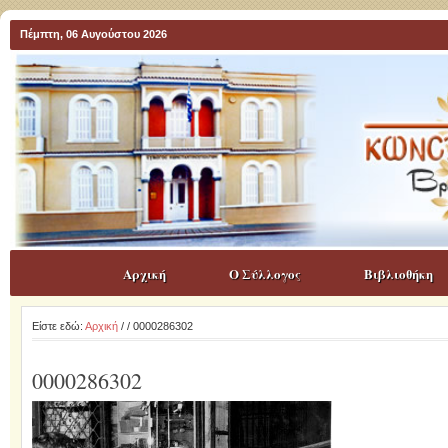
Πέμπτη, 06 Αυγούστου 2026
Αρχική
Ο Σύλλογος
Βιβλιοθήκη
Είστε εδώ:
Αρχική
/
/ 0000286302
0000286302