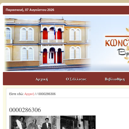
Παρασκευή, 07 Αυγούστου 2026
Αρχική
Ο Σύλλογος
Βιβλιοθήκη
Είστε εδώ:
Αρχική
/
/ 0000286306
0000286306