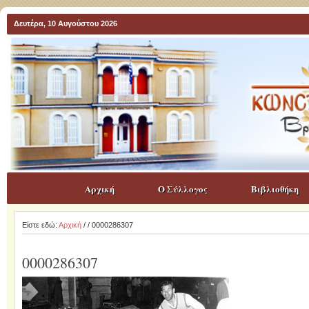
Δευτέρα, 10 Αυγούστου 2026
Αρχική
Ο Σύλλογος
Βιβλιοθήκη
Είστε εδώ:
Αρχική
/
/ 0000286307
0000286307