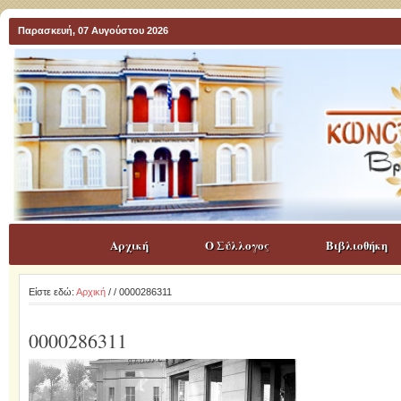
Παρασκευή, 07 Αυγούστου 2026
Αρχική
Ο Σύλλογος
Βιβλιοθήκη
Είστε εδώ:
Αρχική
/
/ 0000286311
0000286311