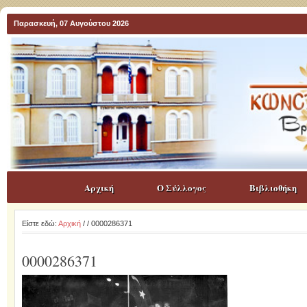
Παρασκευή, 07 Αυγούστου 2026
Αρχική
Ο Σύλλογος
Βιβλιοθήκη
Είστε εδώ:
Αρχική
/
/ 0000286371
0000286371