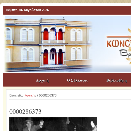
Πέμπτη, 06 Αυγούστου 2026
Αρχική
Ο Σύλλογος
Βιβλιοθήκη
Είστε εδώ:
Αρχική
/
/ 0000286373
0000286373