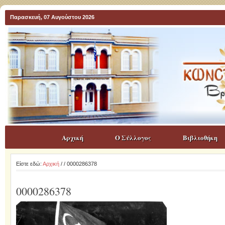
Παρασκευή, 07 Αυγούστου 2026
Αρχική
Ο Σύλλογος
Βιβλιοθήκη
Είστε εδώ:
Αρχική
/
/ 0000286378
0000286378