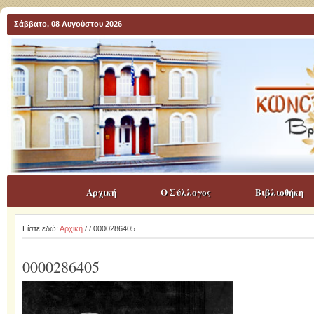
Σάββατο, 08 Αυγούστου 2026
Αρχική
Ο Σύλλογος
Βιβλιοθήκη
Είστε εδώ:
Αρχική
/
/ 0000286405
0000286405