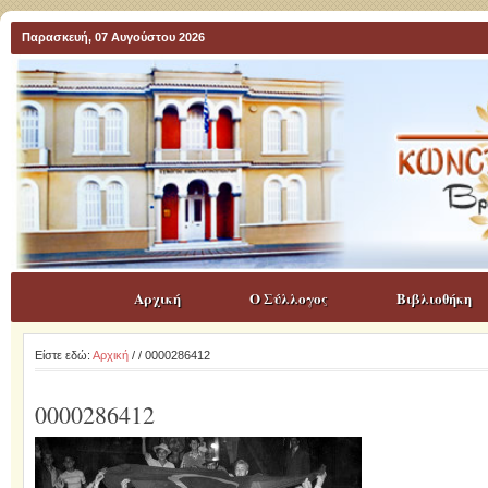
Παρασκευή, 07 Αυγούστου 2026
Αρχική
Ο Σύλλογος
Βιβλιοθήκη
Είστε εδώ:
Αρχική
/
/ 0000286412
0000286412