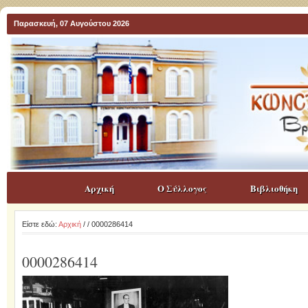
Παρασκευή, 07 Αυγούστου 2026
Αρχική
Ο Σύλλογος
Βιβλιοθήκη
Είστε εδώ:
Αρχική
/
/ 0000286414
0000286414