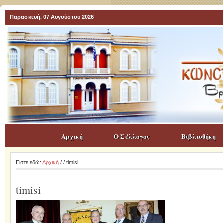
Παρασκευή, 07 Αυγούστου 2026
Αρχική
Ο Σύλλογος
Βιβλιοθήκη
Είστε εδώ:
Αρχική
/
/ timisi
timisi