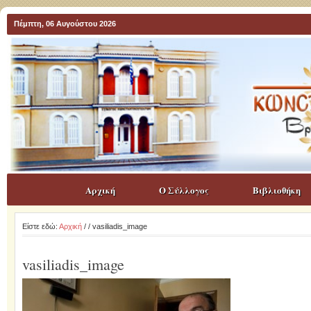
Πέμπτη, 06 Αυγούστου 2026
Αρχική
Ο Σύλλογος
Βιβλιοθήκη
Είστε εδώ:
Αρχική
/
/ vasiliadis_image
vasiliadis_image